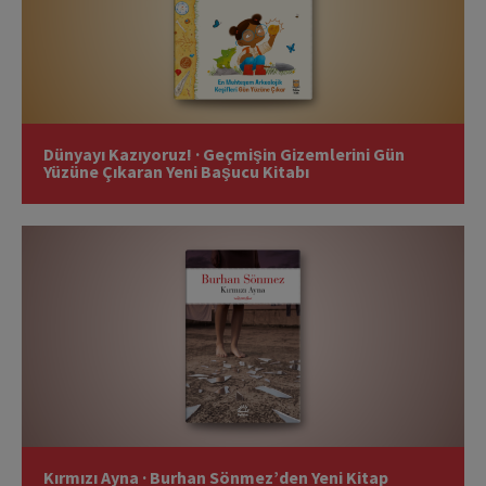
Dünyayı Kazıyoruz! · Geçmişin Gizemlerini Gün
Yüzüne Çıkaran Yeni Başucu Kitabı
Kırmızı Ayna · Burhan Sönmez’den Yeni Kitap