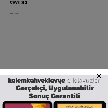
Cevapla
Yorum
Ad
*
E-posta
*
Website