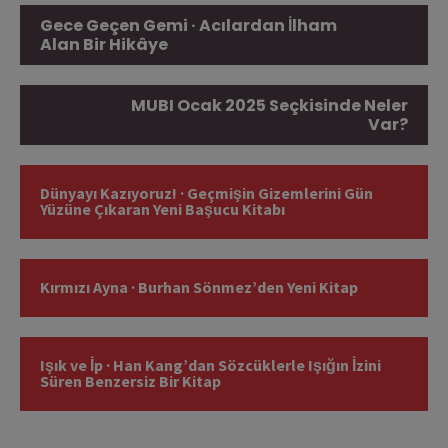
Gece Geçen Gemi · Acılardan İlham
Alan Bir Hikâye
MUBI Ocak 2025 Seçkisinde Neler
Var?
Dünyayı Kazıyoruz! · Geçmişin Gizemlerini Gün
Yüzüne Çıkaran Yeni Başucu Kitabı
Kırmızı Ayna · Burhan Sönmez’den Yeni Kitap
Işık ve İp · Han Kang’dan Sözcüklerle Işığın İzini
Süren Benzersiz Bir Kitap