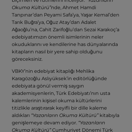
biçimleri ve rutinlerini inceliyor.
“Yazanların
Okuma Kültürü”
nde, Ahmet Hamdi
Tanpınar’dan Peyami Safa’ya, Yaşar Kemal’den
Tarık Buğra’ya, Oğuz Atay’dan Adalet
Ağaoğlu’na, Cahit Zarifoğlu’dan Sezai Karakoç’a
edebiyatımızın önemli isimlerinin neler
okuduklarını ve kendilerine has dünyalarında
kitapların nasıl bir yere sahip olduğunu
göreceksiniz.
VBKY’nin edebiyat kitaplığı Mehlika
Karagözoğlu Aslıyüksek’in editörlüğünde
edebiyata gönül vermiş saygın
akademisyenlerin, Türk Edebiyatı’nın usta
kalemlerinin kişisel okuma kültürlerini
titizlikle araştırarak keyifli bir dille kaleme
aldıkları
“Yazanların Okuma Kültürü”
kitabıyla
genişlemeye devam ediyor.
“Yazanların
Okuma Kültürü”
Cumhuriyet Dönemi Türk