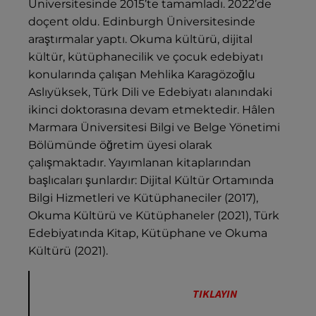
Üniversitesinde 2015’te tamamladı. 2022’de
doçent oldu. Edinburgh Üniversitesinde
araştırmalar yaptı. Okuma kültürü, dijital
kültür, kütüphanecilik ve çocuk edebiyatı
konularında çalışan
Mehlika Karagözoğlu
Aslıyüksek
, Türk Dili ve Edebiyatı alanındaki
ikinci doktorasına devam etmektedir. Hâlen
Marmara Üniversitesi Bilgi ve Belge Yönetimi
Bölümünde öğretim üyesi olarak
çalışmaktadır. Yayımlanan kitaplarından
başlıcaları şunlardır: Dijital Kültür Ortamında
Bilgi Hizmetleri ve Kütüphaneciler (2017),
Okuma Kültürü ve Kütüphaneler (2021), Türk
Edebiyatında Kitap, Kütüphane ve Okuma
Kültürü (2021).
İNCELEMEK ve SATIN ALMAK İÇİN
TIKLAYIN