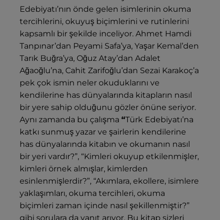
Edebiyatı’nın
önde gelen isimlerinin
okuma
tercihlerini, okuyuş biçimlerini ve rutinlerini
kapsamlı bir şekilde inceliyor. Ahmet Hamdi
Tanpınar’dan Peyami Safa’ya, Yaşar Kemal’den
Tarık Buğra’ya, Oğuz Atay’dan Adalet
Ağaoğlu’na, Cahit Zarifoğlu’dan Sezai Karakoç’a
pek çok ismin neler okuduklarını ve
kendilerine has dünyalarında kitapların nasıl
bir yere sahip olduğunu gözler önüne seriyor.
Aynı zamanda bu çalışma
“
Türk Edebiyatı’na
katkı sunmuş yazar ve şairlerin kendilerine
has dünyalarında kitabın ve okumanın nasıl
bir yeri vardır?”, “Kimleri okuyup etkilenmişler,
kimleri örnek almışlar, kimlerden
esinlenmişlerdir?”, “Akımlara, ekollere, isimlere
yaklaşımları, okuma tercihleri, okuma
biçimleri zaman içinde nasıl şekillenmiştir?”
gibi sorulara da yanıt arıyor. Bu kitap
sizleri