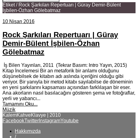
Etiket / Rock Şarkıları Repertuarı | Güray Demir-Bülent
İşbilen-Özhan Gölebatmaz
10 Nisan 2016
Rock Şarkıları Repertuarı | Güray
Demir-Bülent İşbilen-Özhan
Gölebatmaz
İş Bilen Yayınları, 2011 (Tekrar Basım: Intro Yayın, 2015)
Kitap İncelemesi Bir an metaforik bir anlamı olduğunu
düşünebilsek de kitabın adı aslında içeriğini olduğu gibi
veriyor. Bir yanıyla bir metod kitabı sayılabilse de döneminin
en yeni şarkılarını kapsaması açısından farklılaşan bir eser.
Ana akorların nasıl basılacağını gösteren şema ve fotoğraflar,
yerli ve yabancı...
Tamamını Oku...
Müzik
KalemKahveKlavye | 2010
Facebook
Twitter
Instagram
Youtube
Hakkımızda
/