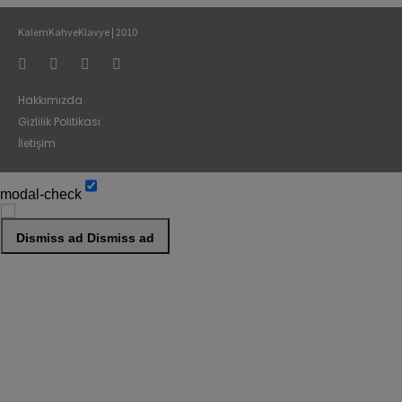
KalemKahveKlavye | 2010
Hakkımızda
Gizlilik Politikası
İletişim
modal-check
Dismiss ad
Dismiss ad