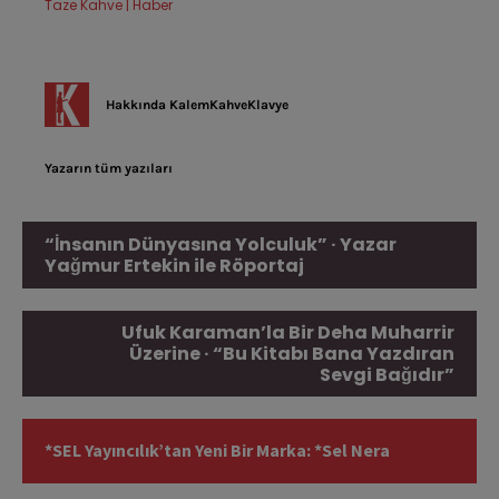
Taze Kahve | Haber
Hakkında
KalemKahveKlavye
Yazarın tüm yazıları
“İnsanın Dünyasına Yolculuk” · Yazar
Yağmur Ertekin ile Röportaj
Ufuk Karaman’la Bir Deha Muharrir
Üzerine · “Bu Kitabı Bana Yazdıran
Sevgi Bağıdır”
*SEL Yayıncılık’tan Yeni Bir Marka: *Sel Nera