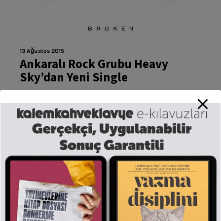
13 Ağustos 2015
Ankaralı Rock Grubu Heavy
Sky’dan Yeni Single
Geçtiğimiz yaz yayınladıkları ilk single’ları
“Unbreakable” ile sağlam bir çıkış yapan Ankaralı
rock grubu Heavy Sky, 2.single’ı Broken’ı yayınladı!
Vintage ve modern rock esintilerini taşıyan parça,
2013 yılında Konya’da kötü yaşam şartları nedeniyle
henüz 40 günlükken soğuktandonarak ölen Ayaz
bebeğin hikayesini anlatıyor. Geçtiğimiz yaz
yayınladıkları ilk single’ları “Unbreakable” ile sağlam
bir çıkış yapan ve şimdiden sadık bir...
Tamamını Oku...
Taze Kahve | Haber