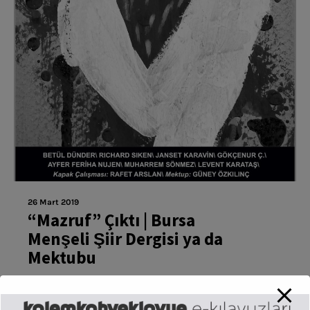
26 Mart 2019
“Mazruf” Çıktı | Bursa
Menşeli Şiir Dergisi ya da
Mektubu
Bursa menşeli şiir dergisi ya da mektubu Mazruf,
birinci sayısıyla okur karşısına çıktı. Editörlüğünü