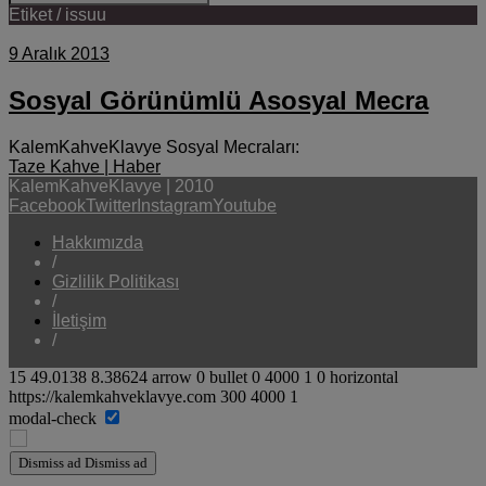
Etiket / issuu
9 Aralık 2013
Sosyal Görünümlü Asosyal Mecra
KalemKahveKlavye Sosyal Mecraları:
Taze Kahve | Haber
KalemKahveKlavye | 2010
Facebook
Twitter
Instagram
Youtube
Hakkımızda
/
Gizlilik Politikası
/
İletişim
/
15
49.0138
8.38624
arrow
0
bullet
0
4000
1
0
horizontal
https://kalemkahveklavye.com
300
4000
1
modal-check
Dismiss ad
Dismiss ad