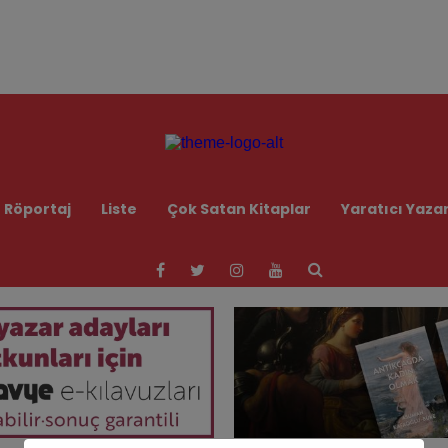
modal-check
Röportaj
Liste
Çok Satan Kitaplar
Yaratıcı Yazar