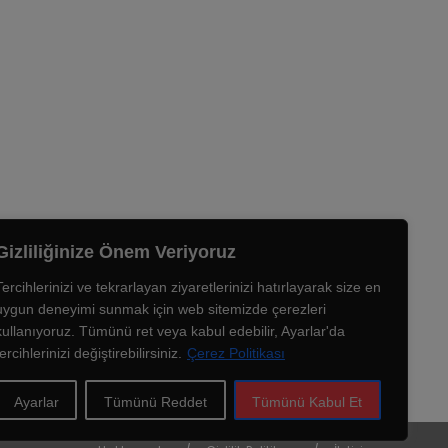
Gizliliğinize Önem Veriyoruz
Tercihlerinizi ve tekrarlayan ziyaretlerinizi hatırlayarak size en
uygun deneyimi sunmak için web sitemizde çerezleri
kullanıyoruz. Tümünü ret veya kabul edebilir, Ayarlar'da
tercihlerinizi değiştirebilirsiniz.
Çerez Politikası
Ayarlar
Tümünü Reddet
Tümünü Kabul Et