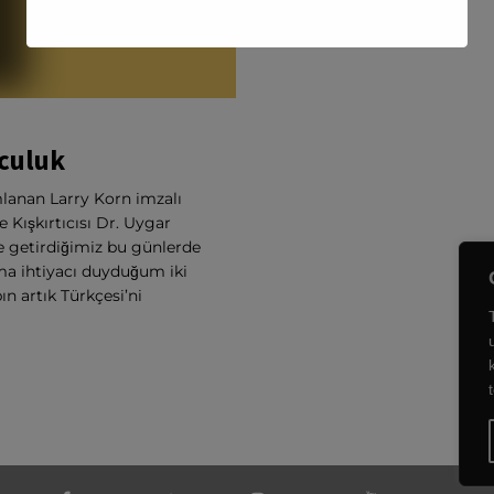
lculuk
ımlanan Larry Korn imzalı
Kışkırtıcısı Dr. Uygar
e getirdiğimiz bu günlerde
ma ihtiyacı duyduğum iki
n artık Türkçesi’ni