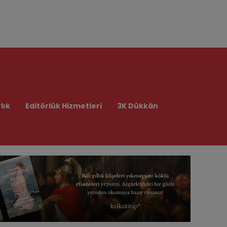
lık
Editörlük Hizmetleri
3K Dükkân